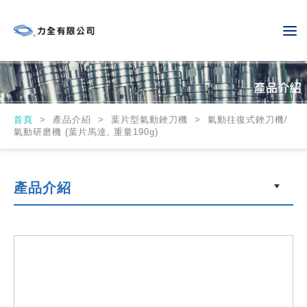
首頁
>
產品介紹 > 葉片型氣動銼刀機 > 氣動往復式銼刀機/
氣動研磨機 (葉片馬達, 重量190g)
產品介紹