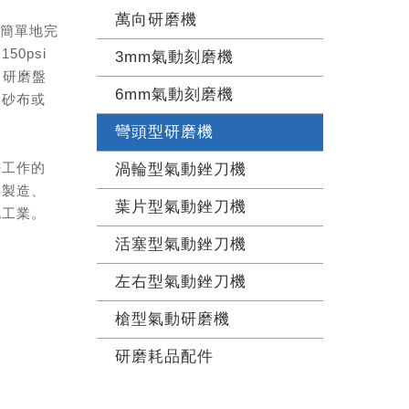
萬向研磨機
且簡單地完
0psi
3mm氣動刻磨機
。研磨盤
6mm氣動刻磨機
、砂布或
彎頭型研磨機
密工作的
渦輪型氣動銼刀機
具製造、
葉片型氣動銼刀機
他工業。
活塞型氣動銼刀機
左右型氣動銼刀機
槍型氣動研磨機
研磨耗品配件