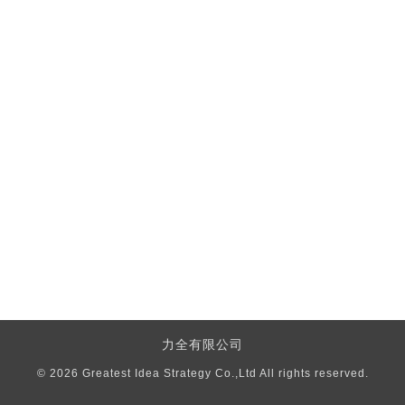
力全有限公司
© 2026
Greatest Idea Strategy Co.,Ltd
All rights reserved
.