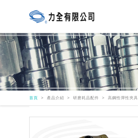
首頁
>
產品介紹 > 研磨耗品配件 > 高鋼性彈性夾具